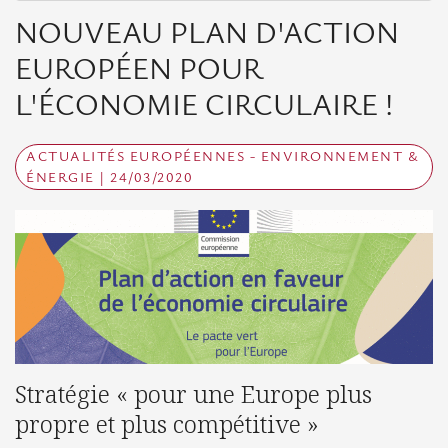
Missions
NOUVEAU PLAN D'ACTION
Board,
EUROPÉEN POUR
Management
Board
L'ÉCONOMIE CIRCULAIRE !
and
General
ACTUALITÉS EUROPÉENNES - ENVIRONNEMENT &
Assembly
ÉNERGIE | 24/03/2020
Team
European News
Opportunities
Call
Stratégie « pour une Europe plus
for
propre et plus compétitive »
Projects