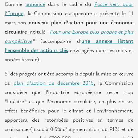
Comme
annoncé
dans le cadre du
Pacte vert pour
Consultations
l’Europe
, la Commission européenne a présenté le 11
mars son
nouveau plan d'action pour une économie
Events
circulaire
intitulé "
Pour une Europe plus propre et plus
European
compétitive
"
(accompagné d’
une annexe listant
Events
l’ensemble des actions clés
envisagées dans les mois et
Ile-
années à venir).
de-
Si des progrès ont été accomplis depuis la mise en œuvre
France
in
du
plan d'action de décembre 2015
, la Commission
Europe
considère que l’industrie européenne reste trop
"linéaire" et que l'économie circulaire, en plus de ses
Ile-de-France Initiatives
effets bénéfiques pour le climat et l'environnement,
apportera des retombées positives en termes de
News
croissance (jusqu'à 0,5% d'augmentation du PIB) et de
European