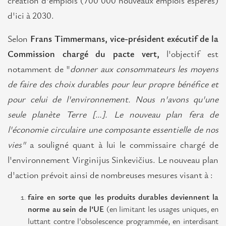
création d'emplois (700 000 nouveaux emplois espérés)
Projects
d'ici à 2030.
Franciliens
Selon
Frans Timmermans, vice-président exécutif de la
Contributions
Commission chargé du pacte vert,
l'objectif est
notamment de "
donner aux consommateurs les moyens
Contact
de faire des choix durables pour leur propre bénéfice et
pour celui de l'environnement.
Nous n'avons qu'une
seule planète Terre […]. Le nouveau plan fera de
l'économie circulaire une composante essentielle de nos
vies"
a souligné quant à lui le commissaire chargé de
l'environnement Virginijus Sinkevičius. Le nouveau plan
d'action prévoit ainsi de nombreuses mesures visant à :
faire en sorte que les produits durables deviennent la
norme au sein de l’UE
(en limitant les usages uniques, en
luttant contre l'obsolescence programmée, en interdisant