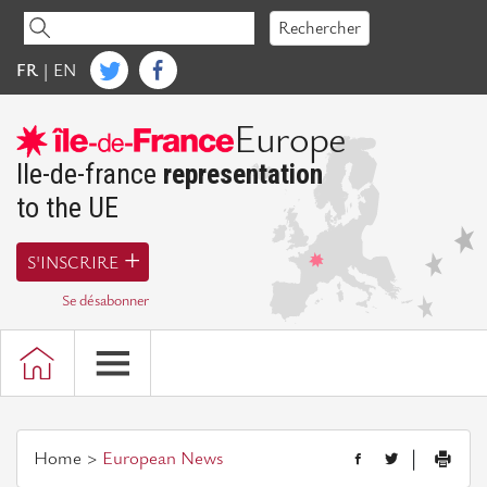
Accéder
Rechercher
au
contenu
FR
|
EN
Ile-de-France Europe
Europe
Words
of
Ile-de-france
representation
President
to the UE
Presentation
S'INSCRIRE
of
the
Se désabonner
representation
of
Ile-
de-
France
Home
European News
|