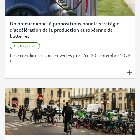
européens
L’Île-
Un premier appel à propositions pour la stratégie
de-
d’accélération de la production européenne de
France
batteries
en
30/07/2026
Europe
Les candidatures sont ouvertes jusqu’au 30 septembre 2026
!
L'Europe en Île-de-France
Actualités
Projets
européens
Positions
franciliennes