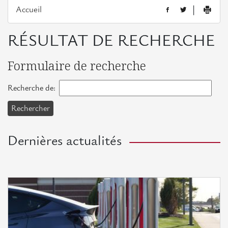
Assemblée
Accueil
|
générale
RÉSULTAT DE RECHERCHE
L'équipe
Formulaire de recherche
Actualités européennes
Recherche de:
Opportunités
Appels
à
Dernières actualités
projets
Consultations
Evénements
Evénements