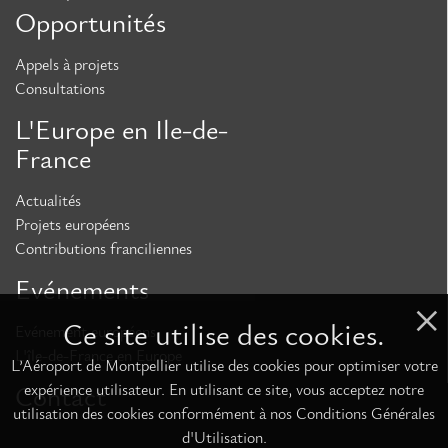
Opportunités
Appels à projets
Consultations
L'Europe en Ile-de-
France
Actualités
Projets européens
Contributions franciliennes
Evénements
Ce site utilise des cookies.
Evénement européens
L'île-de-France en Europe
L’Aéroport de Montpellier utilise des cookies pour optimiser votre
expérience utilisateur. En utilisant ce site, vous acceptez notre
Contact
utilisation des cookies conformément à nos Conditions Générales
d'Utilisation.