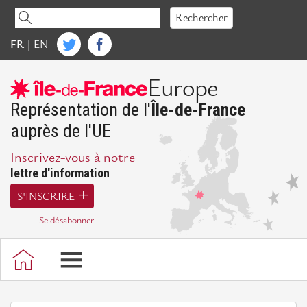
Accéder
Rechercher
au
contenu
FR
|
EN
IdFE
Europe
Mot
de
Représentation de l'
Île-de-France
la
auprès de l'UE
Présidente
Inscrivez-vous à notre
Présentation
lettre d'information
d'IdFE
S'INSCRIRE
Missions
Se désabonner
Bureau,
Conseil
d'administration
et