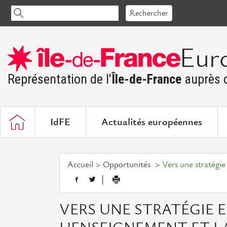
Accéder
Rechercher
au
contenu
Eur
Représentation de l'
Île-de-France
auprès d
IdFE
Actualités européennes
Accueil
Opportunités
Vers une stratégi
|
VERS UNE STRATÉGIE