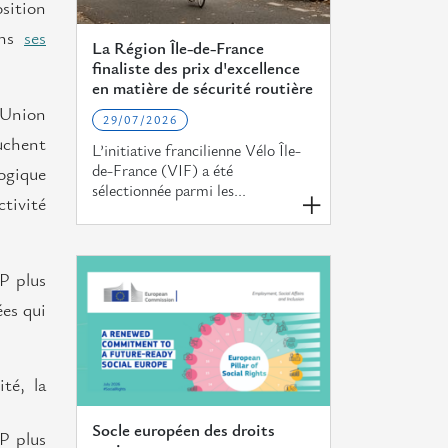
osition
ans
ses
La Région Île-de-France
finaliste des prix d'excellence
en matière de sécurité routière
l’Union
29/07/2026
uchent
L’initiative francilienne Vélo Île-
de-France (VIF) a été
logique
sélectionnée parmi les...
ctivité
P plus
ées qui
ité, la
Socle européen des droits
FP plus