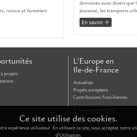
domaines aussi divers que la
s, ruraux et forestiers
jeunesse, les transports urb
En savoir
ortunités
L'Europe en
Ile-de-France
à projets
tations
Actualités
Projets européens
Contributions franciliennes
Evénements
Ce site utilise des cookies.
Evénement européens
tre expérience utilisateur. En utilisant ce site, vous acceptez notre
L'île-de-France en Europe
d'Utilisation.