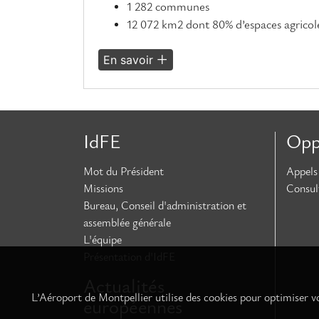
1 282 communes
12 072 km2 dont 80% d’espaces agricole
En savoir
IdFE
Opp
Mot du Président
Appels 
Missions
Consul
Bureau, Conseil d'administration et
assemblée générale
L'équipe
Présentation d'IdFE
Actualités
L’Aéroport de Montpellier utilise des cookies pour optimiser vo
européennes