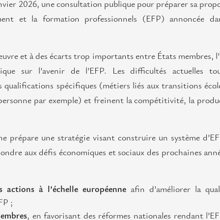
nvier 2026, une consultation publique pour préparer sa prop
ement et la formation professionnels (EFP) annoncée d
œuvre et à des écarts trop importants entre États membres, 
que sur l’avenir de l’EFP. Les difficultés actuelles to
 qualifications spécifiques (métiers liés aux transitions éco
 personne par exemple) et freinent la compétitivité, la produ
e prépare une stratégie visant construire un système d’EF
répondre aux défis économiques et sociaux des prochaines ann
s actions à l’échelle européenne
afin d’améliorer la qual
FP ;
membres
, en favorisant des réformes nationales rendant l’E