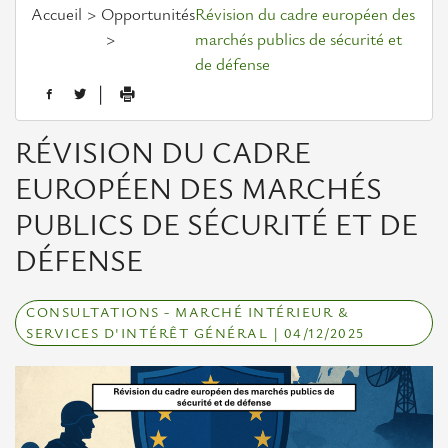
Assemblée
Accueil
Opportunités
Révision du cadre européen des
générale
marchés publics de sécurité et
de défense
L'équipe
|
Actualités européennes
RÉVISION DU CADRE
EUROPÉEN DES MARCHÉS
Opportunités
PUBLICS DE SÉCURITÉ ET DE
Appels
DÉFENSE
à
projets
CONSULTATIONS - MARCHÉ INTÉRIEUR &
Consultations
SERVICES D'INTÉRÊT GÉNÉRAL | 04/12/2025
Evénements
Evénements