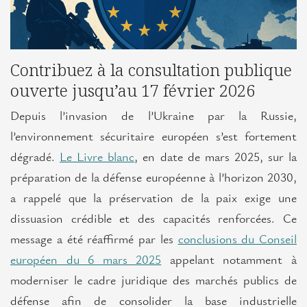
européens
L’Île-
de-
Contribuez à la consultation publique
France
ouverte jusqu’au 17 février 2026
en
Europe
Depuis l’invasion de l’Ukraine par la Russie,
l’environnement sécuritaire européen s’est fortement
L'Europe en Île-de-France
dégradé.
Le Livre blanc
, en date de mars 2025, sur la
Actualités
préparation de la défense européenne à l’horizon 2030,
a rappelé que la préservation de la paix exige une
Projets
dissuasion crédible et des capacités renforcées. Ce
européens
message a été réaffirmé par les
conclusions du Conseil
Positions
européen du 6 mars 2025
appelant notamment à
franciliennes
moderniser le cadre juridique des marchés publics de
défense afin de consolider la base industrielle