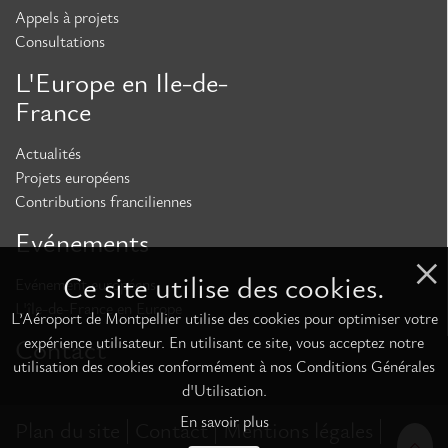
Appels à projets
Consultations
L'Europe en Ile-de-
France
Actualités
Projets européens
Contributions franciliennes
Evénements
Ce site utilise des cookies.
Evénement européens
L'île-de-France en Europe
L’Aéroport de Montpellier utilise des cookies pour optimiser votre
expérience utilisateur. En utilisant ce site, vous acceptez notre
Contact
utilisation des cookies conformément à nos Conditions Générales
d'Utilisation.
En savoir plus
Plan du site
Contact
Mentions légales