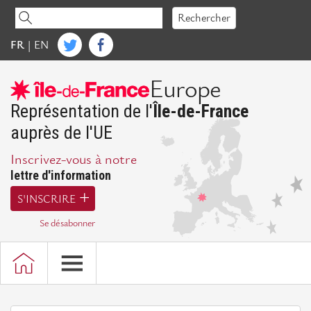
Accéder
Rechercher
au
contenu
FR
|
EN
IdFE
Europe
Mot
de
Représentation de l'
Île-de-France
la
auprès de l'UE
Présidente
Inscrivez-vous à notre
Présentation
lettre d'information
d'IdFE
S'INSCRIRE
Missions
Se désabonner
Bureau,
Conseil
d'administration
et