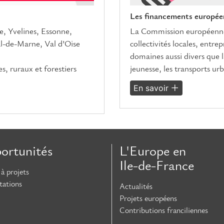
Les financements européen
e, Yvelines, Essonne,
La Commission européenne 
l-de-Marne, Val d’Oise
collectivités locales, entre
domaines aussi divers que la
s, ruraux et forestiers
jeunesse, les transports urb
En savoir
ortunités
L'Europe en
Ile-de-France
à projets
tations
Actualités
Projets européens
Contributions franciliennes