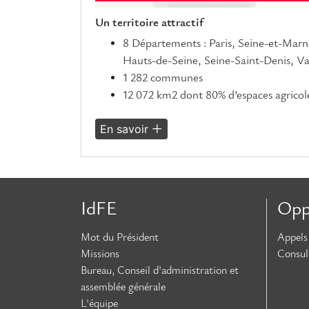
Un territoire attractif
8 Départements : Paris, Seine-et-Marn
Hauts-de-Seine, Seine-Saint-Denis, Va
1 282 communes
12 072 km2 dont 80% d’espaces agricole
En savoir
IdFE
Opp
Mot du Président
Appels 
Missions
Consul
Bureau, Conseil d'administration et
assemblée générale
L'équipe