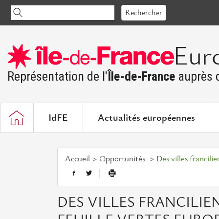
Accéder
Rechercher
au
contenu
Eur
Représentation de l'
Île-de-France
auprès d
IdFE
Actualités européennes
Accueil
Opportunités
Des villes francili
|
DES VILLES FRANCILI