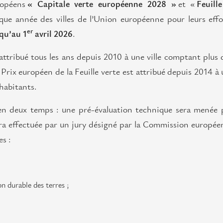
ropéens
« Capitale verte européenne 2028 »
et «
Feuill
ue année des villes de l’Union européenne pour leurs effo
er
qu’au 1
avril 2026
.
attribué tous les ans depuis 2010 à une ville comptant plus
e Prix européen de la Feuille verte est attribué depuis 2014 à
 habitants.
en deux temps : une pré-évaluation technique sera menée 
sera effectuée par un jury désigné par la Commission europé
es :
ion durable des terres ;