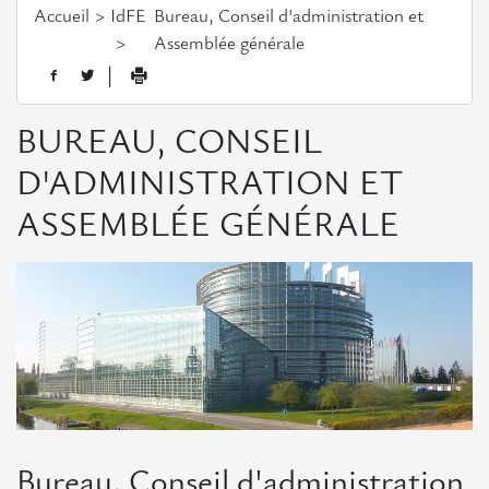
Assemblée
Accueil
IdFE
Bureau, Conseil d'administration et
générale
Assemblée générale
|
L'équipe
BUREAU, CONSEIL
Actualités européennes
D'ADMINISTRATION ET
ASSEMBLÉE GÉNÉRALE
Opportunités
Appels
à
projets
Consultations
Evénements
Evénements
Bureau, Conseil d'administration