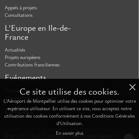
Appels à projets
Consultations
L'Europe en Ile-de-
France
Actualités
Projets européens
Contributions franciliennes
Evénements
Ce site utilise des cookies.
Evénement européens
L'île-de-France en Europe
L’Aéroport de Montpellier utilise des cookies pour optimiser votre
expérience utilisateur. En utilisant ce site, vous acceptez notre
Contact
utilisation des cookies conformément à nos Conditions Générales
d'Utilisation.
En savoir plus
Plan du site
Contact
Mentions légales