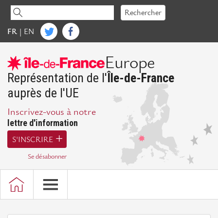
Accéder
Rechercher
au
contenu
FR
|
EN
IdFE
Europe
Mot
de
Représentation de l'
Île-de-France
la
auprès de l'UE
Présidente
Inscrivez-vous à notre
Présentation
lettre d'information
d'IdFE
S'INSCRIRE
Missions
Se désabonner
Bureau,
Conseil
d'administration
et