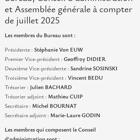
européens
et Assemblée générale à compter
L’Île-
de juillet 2025
de-
France
Les membres du Bureau sont :
en
Europe
Présidente :
Stéphanie Von EUW
Premier Vice-président :
Geoffroy DIDIER
L'Europe en Île-de-France
Deuxième Vice-présidente :
Sandrine SOSINSKI
Troisième Vice-président :
Vincent BEDU
Actualités
Trésorier :
Julien BACHARD
Projets
Trésorier adjoint :
Mathieu CUIP
européens
Secrétaire :
Michel BOURNAT
Positions
Secrétaire adjoint :
Marie-Laure GODIN
franciliennes
Les membres qui composent le Conseil
d'administration sont :