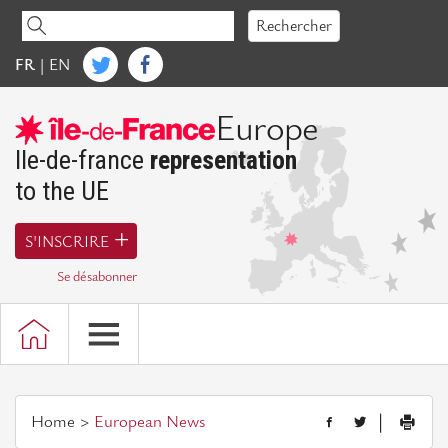
Accéder
Rechercher
au
contenu
FR
|
EN
Ile-de-France Europe
Europe
Words
of
Ile-de-france
representation
President
to the UE
Presentation
S'INSCRIRE
of
the
Se désabonner
representation
of
Ile-
de-
France
Home
European News
|