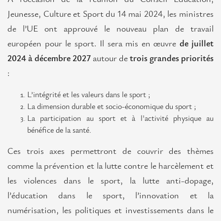
Consultations
Jeunesse, Culture et Sport du 14 mai 2024, les ministres
de l’UE ont approuvé le nouveau plan de travail
Events
européen pour le sport. Il sera mis en œuvre
de juillet
2024 à décembre 2027
autour de
trois grandes priorités
European
Events
:
Ile-
L’intégrité et les valeurs dans le sport ;
de-
La dimension durable et socio-économique du sport ;
France
La participation au sport et à l'activité physique au
bénéfice de la santé.
in
Europe
Ces trois axes permettront de couvrir des thèmes
comme la prévention et la lutte contre le harcèlement et
Ile-de-France Initiatives
les violences dans le sport, la lutte anti-dopage,
News
l’éducation dans le sport, l’innovation et la
numérisation, les politiques et investissements dans le
European