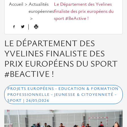
Assemblée
Accueil
Actualités
Le Département des Yvelines
générale
européennes
finaliste des prix européens du
sport #BeActive !
L'équipe
|
Actualités européennes
LE DÉPARTEMENT DES
YVELINES FINALISTE DES
Opportunités
PRIX EUROPÉENS DU SPORT
Appels
#BEACTIVE !
à
projets
PROJETS EUROPÉENS - EDUCATION & FORMATION
Consultations
PROFESSIONNELLE - JEUNESSE & CITOYENNETÉ -
SPORT | 26/05/2026
Evénements
Evénements