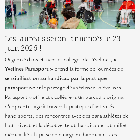
européens
L’Île-
de-
France
Les lauréats seront annoncés le 23
en
juin 2026 !
Europe
Organisé dans et avec les collèges des Yvelines,
«
L'Europe en Île-de-France
Yvelines Parasport »
prend la forme de journées de
sensibilisation au handicap par la pratique
Actualités
parasportive
et le partage d’expérience. « Yvelines
Projets
Parasport » offre aux collégiens un parcours original
européens
d’apprentissage à travers la pratique d’activités
Positions
handisports, des rencontres avec des para athlètes de
franciliennes
haut niveau et la découverte du handicap et du milieu
médical lié à la prise en charge du handicap. Ces