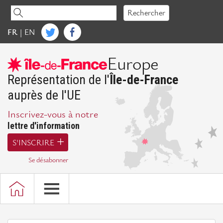
Accéder
Rechercher
au
contenu
FR
|
EN
IdFE
Europe
Mot
de
Représentation de l'
Île-de-France
la
auprès de l'UE
Présidente
Inscrivez-vous à notre
Présentation
lettre d'information
d'IdFE
S'INSCRIRE
Missions
Se désabonner
Bureau,
Conseil
d'administration
et