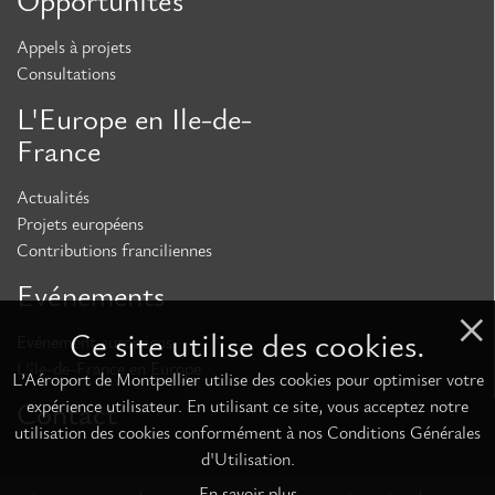
Opportunités
Appels à projets
Consultations
L'Europe en Ile-de-
France
Actualités
Projets européens
Contributions franciliennes
Evénements
Ce site utilise des cookies.
Evénement européens
L'île-de-France en Europe
L’Aéroport de Montpellier utilise des cookies pour optimiser votre
expérience utilisateur. En utilisant ce site, vous acceptez notre
Contact
utilisation des cookies conformément à nos Conditions Générales
d'Utilisation.
En savoir plus