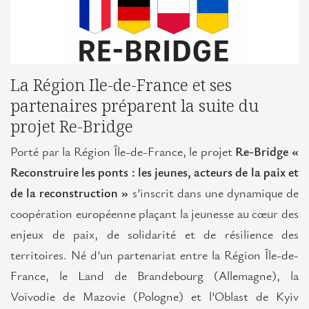
européens
L’Île-
de-
France
La Région Ile-de-France et ses
en
partenaires préparent la suite du
Europe
projet Re-Bridge
L'Europe en Île-de-France
Porté par la Région Île-de-France, le projet
Re-Bridge «
Reconstruire les ponts : les jeunes, acteurs de la paix et
Actualités
de la reconstruction »
s’inscrit dans une dynamique de
Projets
coopération européenne plaçant la jeunesse au cœur des
européens
enjeux de paix, de solidarité et de résilience des
Positions
territoires. Né d’un partenariat entre la Région Île-de-
franciliennes
France, le Land de Brandebourg (Allemagne), la
Voïvodie de Mazovie (Pologne) et l’Oblast de Kyiv