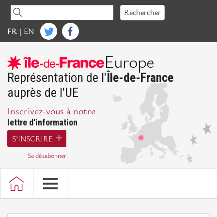
Accéder
Rechercher
au
contenu
FR
|
EN
IdFE
Europe
Mot
de
Représentation de l'
Île-de-France
la
auprès de l'UE
Présidente
Inscrivez-vous à notre
Présentation
lettre d'information
d'IdFE
S'INSCRIRE
Missions
Se désabonner
Bureau,
Conseil
d'administration
et