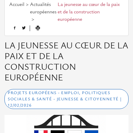
Assemblée
Accueil
Actualités
La jeunesse au cœur de la paix
générale
européennes
et de la construction
européenne
L'équipe
|
Actualités européennes
LA JEUNESSE AU CŒUR DE LA
PAIX ET DE LA
Opportunités
CONSTRUCTION
Appels
EUROPÉENNE
à
projets
PROJETS EUROPÉENS - EMPLOI, POLITIQUES
Consultations
SOCIALES & SANTÉ - JEUNESSE & CITOYENNETÉ |
12/02/2026
Evénements
Evénements