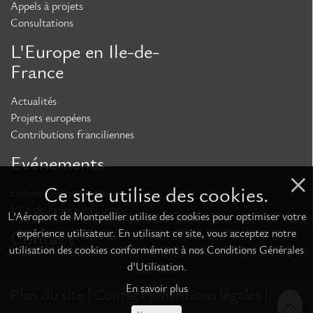
Appels à projets
Consultations
L'Europe en Ile-de-
France
Actualités
Projets européens
Contributions franciliennes
Evénements
Ce site utilise des cookies.
Evénement européens
L'île-de-France en Europe
L’Aéroport de Montpellier utilise des cookies pour optimiser votre
expérience utilisateur. En utilisant ce site, vous acceptez notre
Contact
utilisation des cookies conformément à nos Conditions Générales
d'Utilisation.
En savoir plus
Plan du site
Contact
Mentions légales