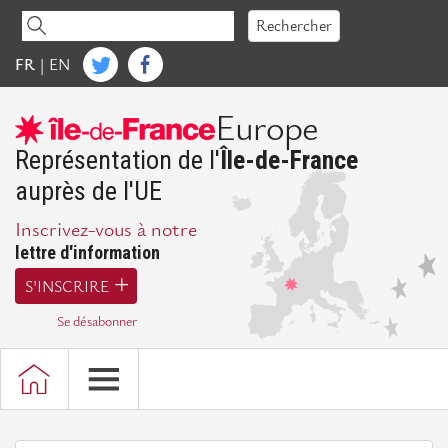
Accéder
Rechercher
au
contenu
FR
|
EN
IdFE
Europe
Mot
de
Représentation de l'
Île-de-France
la
auprès de l'UE
Présidente
Inscrivez-vous à notre
Présentation
lettre d'information
d'IdFE
S'INSCRIRE
Missions
Se désabonner
Bureau,
Conseil
d'administration
et