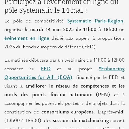
Participez à l’événement en ligne du
européens
pôle Systematic le 14 mai !
L’Île-
Le pôle de compétitivité
Systematic Paris-Region
,
de-
organise le
mardi 14 mai 2025 de 11h00 à 18h00
un
France
en
événement en ligne
dédié aux appels à propositions
Europe
2025 du Fonds européen de défense (FED).
La matinée débutera par un webinaire de 11h00 à 12h00
L'Europe en Île-de-France
consacré au
FED
et au projet
"Enhancing
Actualités
Opportunities for All" (EOA)
, financé par le FED et
Projets
visant à
améliorer le réseau de compétences et les
européens
outils des points focaux nationaux (PFN)
et à
accompagner les potentiels porteurs de projets dans la
Positions
constitution de
consortiums européens
. L’après-midi
franciliennes
(13h00 à 18h00), des
sessions de matchmaking
auront