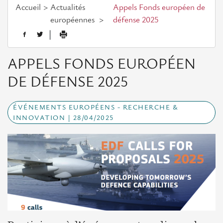
Assemblée
Accueil
Actualités
Appels Fonds européen de
générale
européennes
défense 2025
|
L'équipe
APPELS FONDS EUROPÉEN
Actualités européennes
DE DÉFENSE 2025
Opportunités
ÉVÉNEMENTS EUROPÉENS - RECHERCHE &
INNOVATION | 28/04/2025
Appels
à
projets
Consultations
Evénements
Evénements